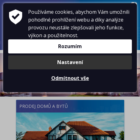
VOLEJTE
603 102 054
,
603 578 486
Používáme cookies, abychom Vám umožnili
KONTAKTY
pohodlné prohlížení webu a díky analýze
NOVINKY
provozu neustále zlepšovali jeho funkce,
AKTUÁLNĚ
SLUŽBY
výkon a použitelnost.
O NÁS
Rozumím
Nastavení
Odmítnout vše
PRODEJ DOMŮ A BYTŮ