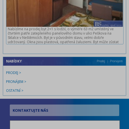
Nabízíme na prodej byt 2+1 s lodžií, o výměře 63 m2 umístěný ve
čtvrtém patře zatepleného panelového domu v ulici Peškova na
Sklalce v Neštěmicích. Byt je v původním stavu, velmi dobře
udržovaný. Okna jsou plastová, opatřená žaluziemi. Byt může zůstat
částečně vybaven, jak je vidět na fotkách. K bytu náleží sklep. Dům je
zateplený a celkově dobře udržovaný. V okolí veškerá občanská
vybavenost, škola, školka a parkování před domem. Klidná lokalita,
vol
NABÍDKY
Prodej
Pronájem
PRODEJ
PRONÁJEM
OSTATNÍ