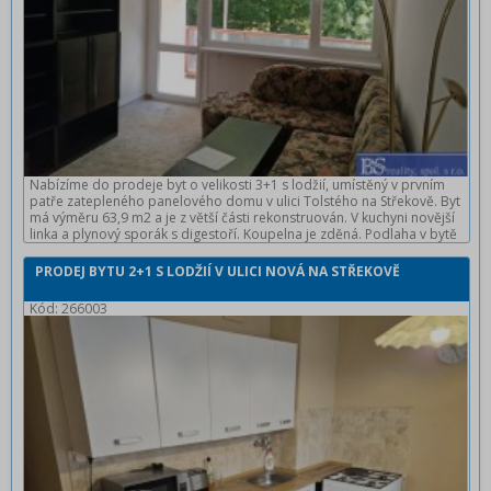
Nabízíme do prodeje byt o velikosti 3+1 s lodžií, umístěný v prvním
patře zatepleného panelového domu v ulici Tolstého na Střekově. Byt
má výměru 63,9 m2 a je z větší části rekonstruován. V kuchyni novější
linka a plynový sporák s digestoří. Koupelna je zděná. Podlaha v bytě
je kombinací linolea a dlaždic.Okna jsou plastová, opatřená
žaluziemi. K bytu náleží komora. Dům je zateplený. Volný ihned. Více
PRODEJ BYTU 2+1 S LODŽIÍ V ULICI NOVÁ NA STŘEKOVĚ
informací v RK.
Kód: 266003