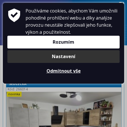
VOLEJTE
603 102 054
,
603 578 486
Používáme cookies, abychom Vám umožnili
KONTAKTY
pohodlné prohlížení webu a díky analýze
NOVINKY
provozu neustále zlepšovali jeho funkce,
AKTUÁLNĚ
SLUŽBY
výkon a použitelnost.
O NÁS
Rozumím
PRODEJ DOMŮ A BYTŮ
Nastavení
Od nejnovějších
Podle ceny
A-Z
Odmítnout vše
PRODEJ BYTU 2+KK S TERASOU V NOVOSTAVBĚ V ULICI
SEDLECKÁ
Kód: 266014
novinka