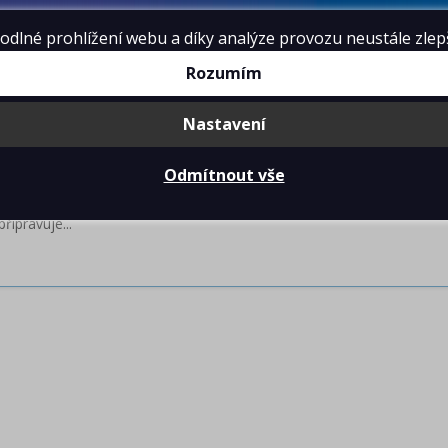
lné prohlížení webu a díky analýze provozu neustále zlepšo
Rozumím
O NÁS
SL
Nastavení
Odmítnout vše
MOVITOSTÍ
řipravuje...