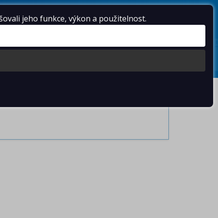
VOLEJTE
603 102 054
,
603 578 486
vali jeho funkce, výkon a použitelnost.
UŽBY
AKTUÁLNĚ
NOVINKY
KONTAKTY