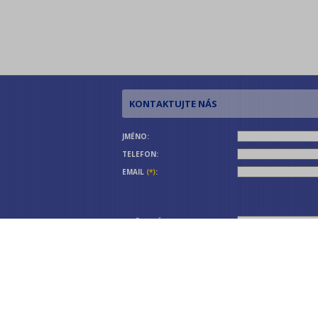
JMÉNO:
TELEFON:
EMAIL
(*)
:
OPIŠTE KÓD
(*)
: