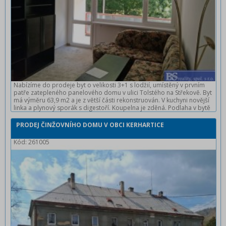
Nabízíme do prodeje byt o velikosti 3+1 s lodžií, umístěný v prvním
patře zatepleného panelového domu v ulici Tolstého na Střekově. Byt
má výměru 63,9 m2 a je z větší části rekonstruován. V kuchyni novější
linka a plynový sporák s digestoří. Koupelna je zděná. Podlaha v bytě
je kombinací linolea a dlaždic.Okna jsou plastová, opatřená
žaluziemi. K bytu náleží komora. Dům je zateplený. Volný ihned. Více
PRODEJ ČINŽOVNÍHO DOMU V OBCI KERHARTICE
informací v RK.
Kód: 261005