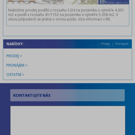
Nabízíme prodej podílů v rozsahu 1/24 na pozemku o výměře 4.301
m2 a podíl v rozsahu 41/1152 na pozemku o výměře 5.358 m2. V
obou případech se jedná o ornou půdu. Více informací v RK.
NABÍDKY
Prodej
Pronájem
PRODEJ
PRONÁJEM
OSTATNÍ