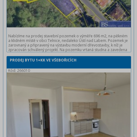
Nabízíme na prodej stavební pozemek o výměře 696 m2, na pěkném
a klidném místě v obci Telnice, nedaleko Ústí nad Labem. Pozemek je
zarovnaný a připravený na výstavbu moderní dřevostavby, k níž je
zpracován schválený projekt. Na pozemku vrtaná studna a zavedena
elektřina. Je potřeba vybudovat čističku odpadních vod. Parcela se
nachází při silnici ve směru z Telnice na Adolfov, nedaleko zastávky
PRODEJ BYTU 1+KK VE VŠEBOŘICÍCH
autobusu. Do centra Ústí nad Labem autem cca 20 minut. Ideální pro
rodinné
Kód: 266010