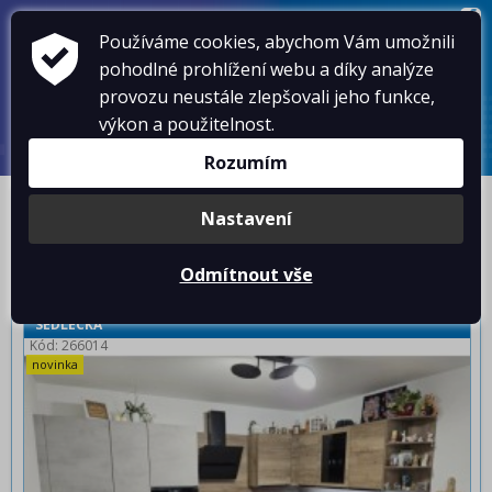
VOLEJTE
603 102 054
,
603 578 486
Používáme cookies, abychom Vám umožnili
KONTAKTY
pohodlné prohlížení webu a díky analýze
NOVINKY
provozu neustále zlepšovali jeho funkce,
AKTUÁLNĚ
SLUŽBY
výkon a použitelnost.
O NÁS
Rozumím
PRODEJ
Nastavení
Od nejnovějších
Podle ceny
A-Z
Odmítnout vše
PRODEJ BYTU 2+KK S TERASOU V NOVOSTAVBĚ V ULICI
SEDLECKÁ
Kód: 266014
novinka