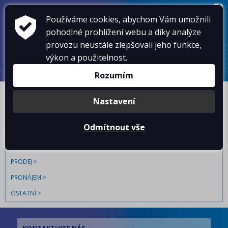
VOLEJTE
603 102 054
,
603 578 486
Používáme cookies, abychom Vám umožnili
KONTAKTY
pohodlné prohlížení webu a díky analýze
NOVINKY
provozu neustále zlepšovali jeho funkce,
AKTUÁLNĚ
SLUŽBY
výkon a použitelnost.
O NÁS
Rozumím
BYTY JINÝ
Nastavení
Odmítnout vše
NABÍDKY
Prodej
Pronájem
PRODEJ
PRONÁJEM
OSTATNÍ