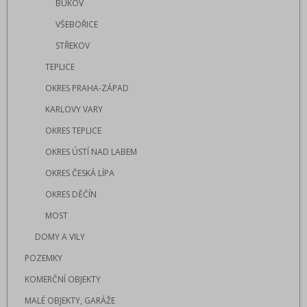
BUKOV
VŠEBOŘICE
STŘEKOV
TEPLICE
OKRES PRAHA-ZÁPAD
KARLOVY VARY
OKRES TEPLICE
OKRES ÚSTÍ NAD LABEM
OKRES ČESKÁ LÍPA
OKRES DĚČÍN
MOST
DOMY A VILY
POZEMKY
KOMERČNÍ OBJEKTY
MALÉ OBJEKTY, GARÁŽE