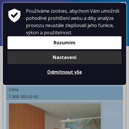
VOLEJTE
603 102 054
,
603 578 486
Používáme cookies, abychom Vám umožnili
KONTAKTY
pohodlné prohlížení webu a díky analýze
NOVINKY
provozu neustále zlepšovali jeho funkce,
AKTUÁLNĚ
SLUŽBY
výkon a použitelnost.
O NÁS
Rozumím
PRODEJ DRUŽSTEVNÍHO BYTU 2+1L NA SKALCE, PEŠKOVA ULICE.
Nastavení
Mojžíř
Odmítnout vše
Kód nabídky
261001
Cena
1 890 000.00 Kč