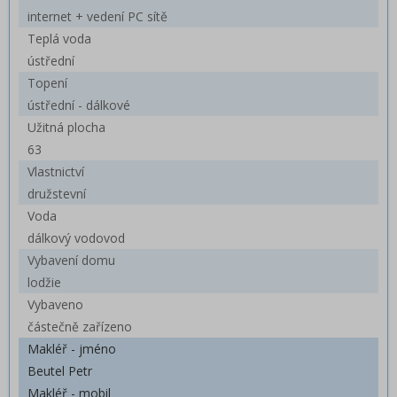
internet + vedení PC sítě
Teplá voda
ústřední
Topení
ústřední - dálkové
Užitná plocha
63
Vlastnictví
družstevní
Voda
dálkový vodovod
Vybavení domu
lodžie
Vybaveno
částečně zařízeno
Makléř - jméno
Beutel Petr
Makléř - mobil