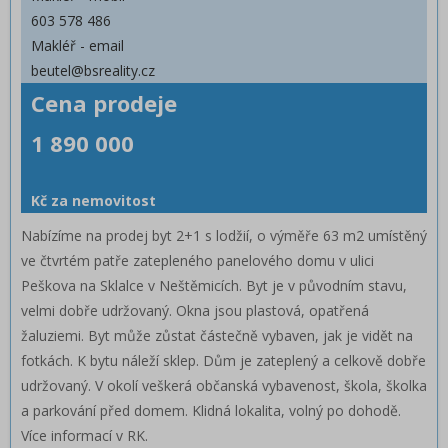
603 578 486
Makléř - email
beutel@bsreality.cz
Cena prodeje
1 890 000
Cena jednotka
Kč za nemovitost
Nabízíme na prodej byt 2+1 s lodžií, o výměře 63 m2 umístěný
ve čtvrtém patře zatepleného panelového domu v ulici
Peškova na Sklalce v Neštěmicích. Byt je v původním stavu,
velmi dobře udržovaný. Okna jsou plastová, opatřená
žaluziemi. Byt může zůstat částečně vybaven, jak je vidět na
fotkách. K bytu náleží sklep. Dům je zateplený a celkově dobře
udržovaný. V okolí veškerá občanská vybavenost, škola, školka
a parkování před domem. Klidná lokalita, volný po dohodě.
Více informací v RK.