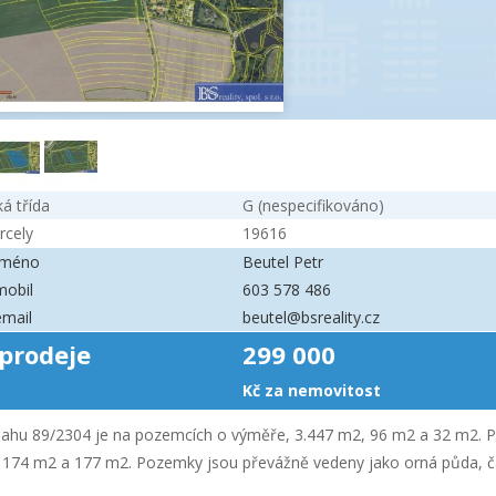
á třída
G (nespecifikováno)
rcely
19616
 jméno
Beutel Petr
mobil
603 578 486
email
beutel@bsreality.cz
prodeje
299 000
Kč za nemovitost
zsahu 89/2304 je na pozemcích o výměře, 3.447 m2, 96 m2 a 32 m2. P
 174 m2 a 177 m2. Pozemky jsou převážně vedeny jako orná půda, čás