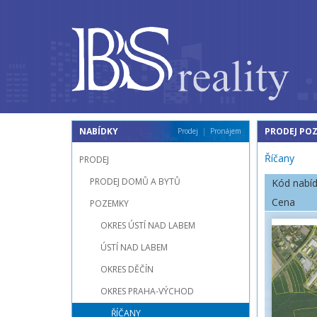
NABÍDKY
PRODEJ POZ
Prodej
Pronájem
Říčany
PRODEJ
PRODEJ DOMŮ A BYTŮ
Kód nabí
Cena
POZEMKY
OKRES ÚSTÍ NAD LABEM
ÚSTÍ NAD LABEM
OKRES DĚČÍN
OKRES PRAHA-VÝCHOD
ŘÍČANY