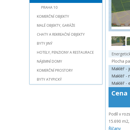
PRAHA 10
KOMERČNÍ OBJEKTY
MALÉ OBJEKTY, GARÁŽE
CHATY A REKREAČNÍ OBJEKTY
BYTY JINÝ
HOTELY, PENZIONY A RESTAURACE
Energetick
Plocha pa
NÁJEMNÍ DOMY
Makléř -
KOMERČNÍ PROSTORY
Makléř - 
BYTY ATYPICKÝ
Makléř - 
Cena 
Cena jednotka
Podíl v ro
15.690 m2,
Říčany