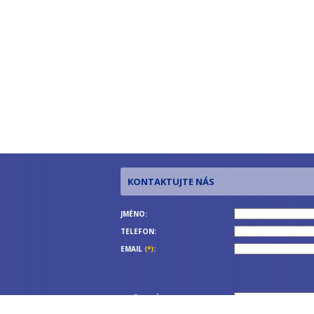
JMÉNO:
TELEFON:
EMAIL
(*)
:
OPIŠTE KÓD
(*)
: