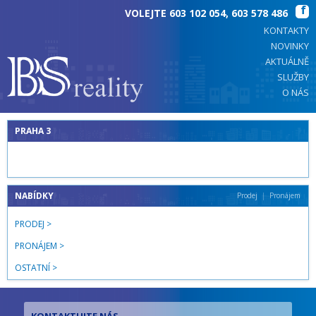
VOLEJTE
603 102 054
,
603 578 486
KONTAKTY
NOVINKY
AKTUÁLNĚ
SLUŽBY
O NÁS
PRAHA 3
NABÍDKY
Prodej
Pronájem
PRODEJ
PRONÁJEM
OSTATNÍ