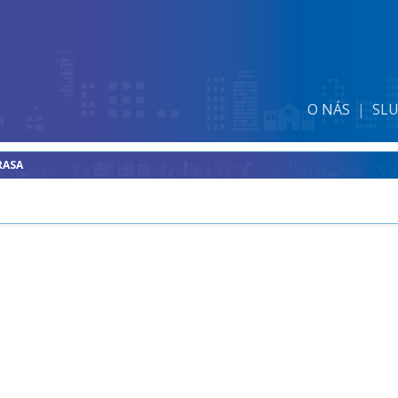
O NÁS
SL
RASA