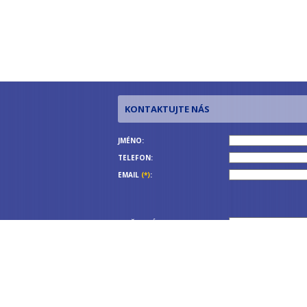
JMÉNO:
TELEFON:
EMAIL
(*)
:
OPIŠTE KÓD
(*)
: